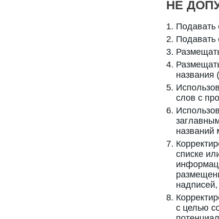
НЕ ДОП
Подавать 
Подавать 
Размещать
Размещать
названия (
Использов
слов с пр
Использов
заглавным
названий 
Корректир
списке ил
информаци
размещени
надписей,
Корректир
с целью с
потенциал