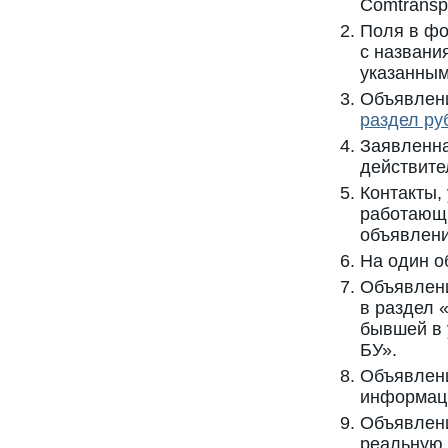
Comtransp
Поля в фо
с названи
указанным
Объявлен
раздел ру
Заявленна
действит
Контакты,
работающ
объявлени
На один о
Объявлени
в раздел 
бывшей в 
БУ».
Объявлени
информаци
Объявлени
реальную 