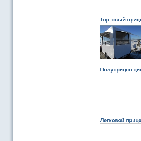
Торговый прице
Полуприцеп цис
Легковой прице