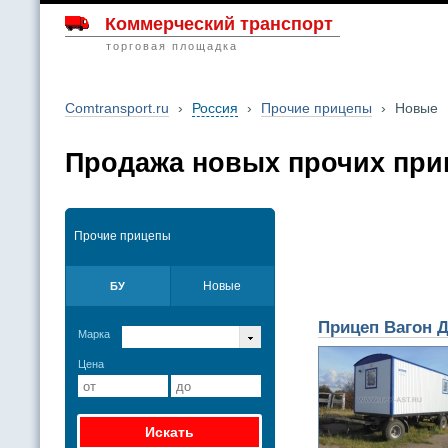
Коммерческий транспорт
торговая площадка
Comtransport.ru
›
Россия
›
Прочие прицепы
›
Новые
Продажа новых прочих при
Прочие прицепы
Новые
БУ
Прицеп Вагон 
Марка
Цена