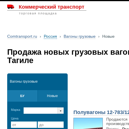
Коммерческий транспорт
торговая площадка
Comtransport.ru
›
Россия
›
Вагоны грузовые
›
Новые
Продажа новых грузовых ваго
Тагиле
Вагоны грузовые
Новые
БУ
Марка
Полувагоны 12-783/12
Цена
Продаются 
производства
Регион: