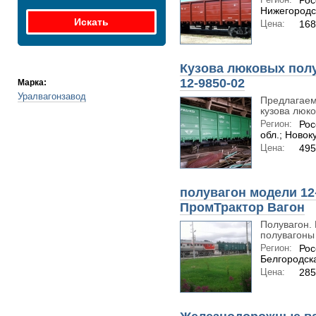
Рос
Нижегородс
Цена:
168
Кузова люковых пол
12-9850-02
Марка:
Уралвагонзавод
Предлагаем
кузова люко
Регион:
Рос
обл.; Новок
Цена:
495
полувагон модели 12
ПромТрактор Вагон
Полувагон.
полувагоны 
Регион:
Рос
Белгородск
Цена:
285