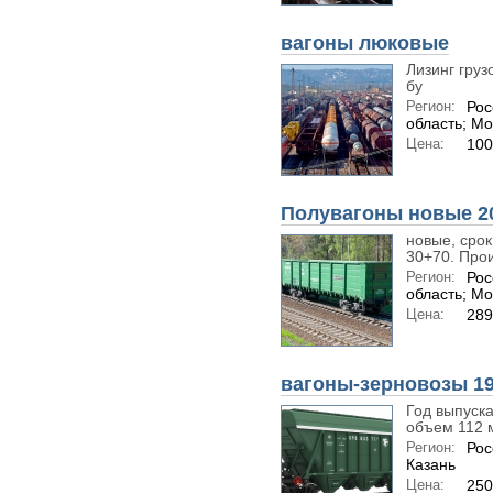
вагоны люковые
Лизинг груз
бу
Регион:
Рос
область; Мо
Цена:
100
Полувагоны новые 20
новые, срок
30+70. Прои
Регион:
Рос
область; Мо
Цена:
289
вагоны-зерновозы 19
Год выпуска
объем 112 м
Регион:
Рос
Казань
Цена:
250